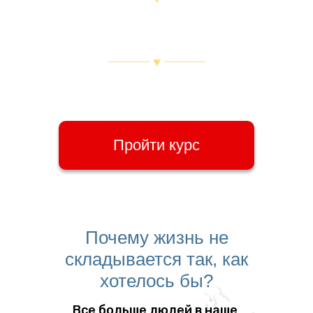
ощутить себя полноценной
личностью и стать тем, на
кого будут равняться
обрести внутреннюю
гармонию и начать исполнять
заветные мечты
Пройти курс
Почему жизнь не
складывается так,
как
хотелось бы?
Все больше людей в наше