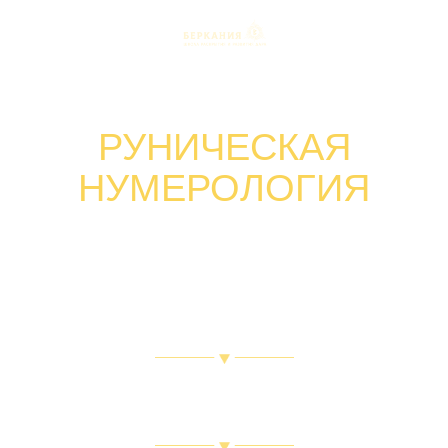
Пошаговый курс глубокого самопознания и
раскрытия внутренних ресурсов
РУНИЧЕСКАЯ
НУМЕРОЛОГИЯ
Определи свою уникальность,
внутренний потенциал,
врожденные ресурсы и
кармические задачи, чтобы
начать жить в согласии с собой,
а не по чужому сценарию
избавиться от страхов,
сомнений и реализовать себя
в этой жизни